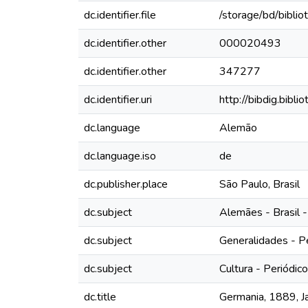
dc.identifier.file
/storage/bd/bibli
dc.identifier.other
000020493
dc.identifier.other
347277
dc.identifier.uri
http://bibdig.bibl
dc.language
Alemão
dc.language.iso
de
dc.publisher.place
São Paulo, Brasil
dc.subject
Alemães - Brasil -
dc.subject
Generalidades - P
dc.subject
Cultura - Periódic
dc.title
Germania, 1889, Jah