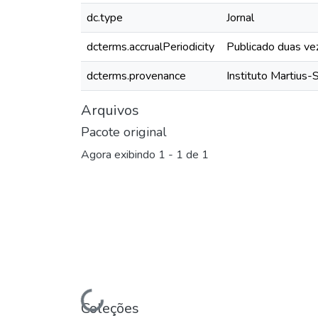
dc.type
Jornal
dcterms.accrualPeriodicity
Publicado duas ve
dcterms.provenance
Instituto Martius-
Arquivos
Pacote original
Agora exibindo
1 - 1 de 1
Coleções