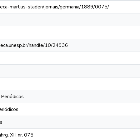
oteca-martius-staden/jornais/germania/1889/0075/
ioteca.unesp.br/handle/10/24936
 Periódicos
eriódicos
os
rg. XII, nr. 075