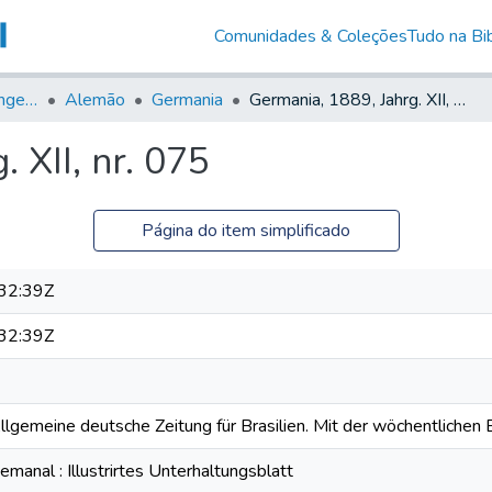
Comunidades & Coleções
Tudo na Bib
Jornais em Língua Estrangeira
Alemão
Germania
Germania, 1889, Jahrg. XII, nr. 075
 XII, nr. 075
Página do item simplificado
32:39Z
32:39Z
Allgemeine deutsche Zeitung für Brasilien. Mit der wöchentlichen B
anal : Illustrirtes Unterhaltungsblatt