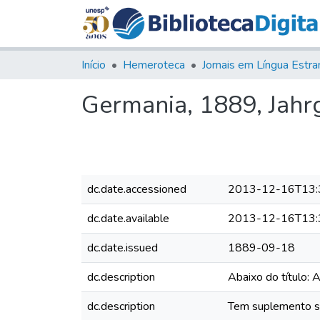
Início
Hemeroteca
Germania, 1889, Jahrg.
dc.date.accessioned
2013-12-16T13:
dc.date.available
2013-12-16T13:
dc.date.issued
1889-09-18
dc.description
Abaixo do título: 
dc.description
Tem suplemento sem