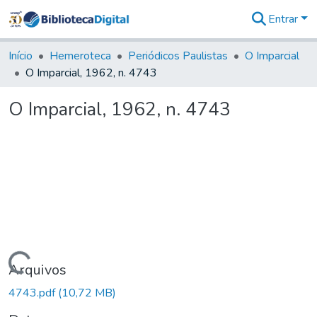
Entrar
Comunidades
&
Início
Hemeroteca
Periódicos Paulistas
O Imparcial
Coleções
O Imparcial, 1962, n. 4743
Tudo na
Biblioteca
O Imparcial, 1962, n. 4743
Digital
Estatísticas
Carregando...
Arquivos
4743.pdf
(10,72 MB)