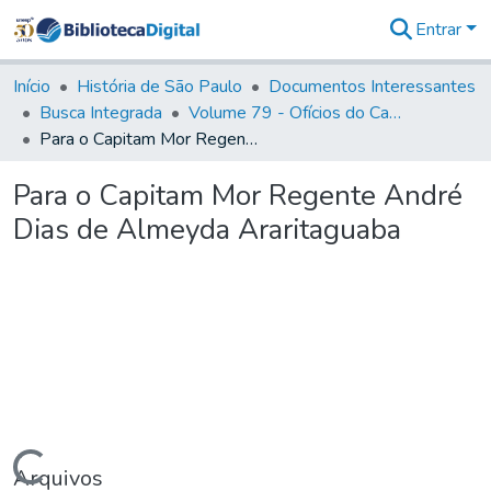
Entrar
Comunidades
&
Início
História de São Paulo
Documentos Interessantes
Coleções
Busca Integrada
Volume 79 - Ofícios do Capitão General Martim Lopes Lobo de Saldanha (1777)
Tudo na
Para o Capitam Mor Regente André Dias de Almeyda Araritaguaba
Biblioteca
Digital
Para o Capitam Mor Regente André
Estatísticas
Dias de Almeyda Araritaguaba
Carregando...
Arquivos