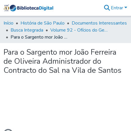
Entrar
Comunidades
&
Início
História de São Paulo
Documentos Interessantes
Coleções
Busca Integrada
Volume 92 - Ofícios do General D. Luiz aos diversos funcionários da Capitania (1768- 1772)
Tudo na
Para o Sargento mor João Ferreira de Oliveira Administrador do Contracto do Sal na Vila de Santos
Biblioteca
Digital
Para o Sargento mor João Ferreira
Estatísticas
de Oliveira Administrador do
Contracto do Sal na Vila de Santos