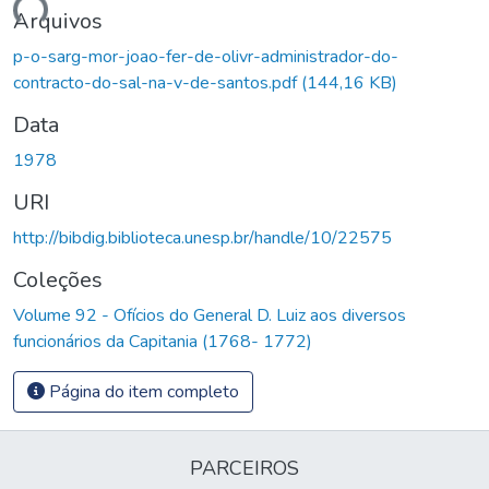
gando...
Arquivos
p-o-sarg-mor-joao-fer-de-olivr-administrador-do-
contracto-do-sal-na-v-de-santos.pdf
(144,16 KB)
Data
1978
URI
http://bibdig.biblioteca.unesp.br/handle/10/22575
Coleções
Volume 92 - Ofícios do General D. Luiz aos diversos
funcionários da Capitania (1768- 1772)
Página do item completo
PARCEIROS