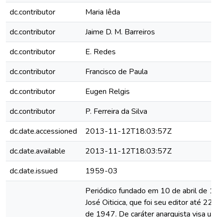
dc.contributor
Maria Iêda
dc.contributor
Jaime D. M. Barreiros
dc.contributor
E. Redes
dc.contributor
Francisco de Paula
dc.contributor
Eugen Relgis
dc.contributor
P. Ferreira da Silva
dc.date.accessioned
2013-11-12T18:03:57Z
dc.date.available
2013-11-12T18:03:57Z
dc.date.issued
1959-03
Periódico fundado em 10 de abril de 1
José Oiticica, que foi seu editor até 22
de 1947. De caráter anarquista visa u