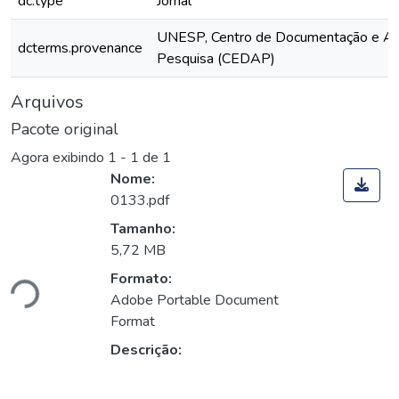
dc.type
Jornal
UNESP, Centro de Documentação e Ap
dcterms.provenance
Pesquisa (CEDAP)
Arquivos
Pacote original
Agora exibindo
1 - 1 de 1
Nome:
0133.pdf
Tamanho:
5,72 MB
ando...
Formato:
Adobe Portable Document
Format
Descrição: