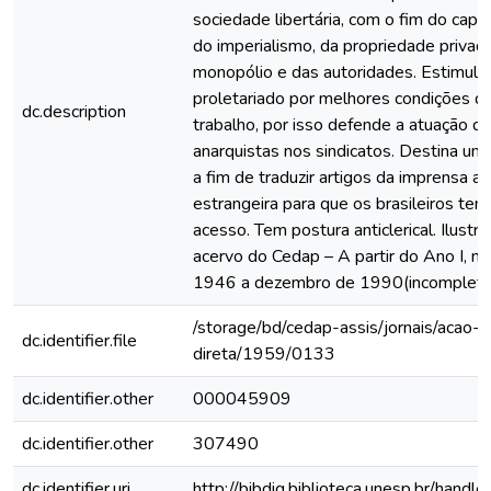
sociedade libertária, com o fim do capit
do imperialismo, da propriedade privad
monopólio e das autoridades. Estimula 
proletariado por melhores condições de
dc.description
trabalho, por isso defende a atuação d
anarquistas nos sindicatos. Destina um
a fim de traduzir artigos da imprensa an
estrangeira para que os brasileiros te
acesso. Tem postura anticlerical. Ilustr
acervo do Cedap – A partir do Ano I, n.
1946 a dezembro de 1990(incompleto
/storage/bd/cedap-assis/jornais/acao-
dc.identifier.file
direta/1959/0133
dc.identifier.other
000045909
dc.identifier.other
307490
dc.identifier.uri
http://bibdig.biblioteca.unesp.br/hand