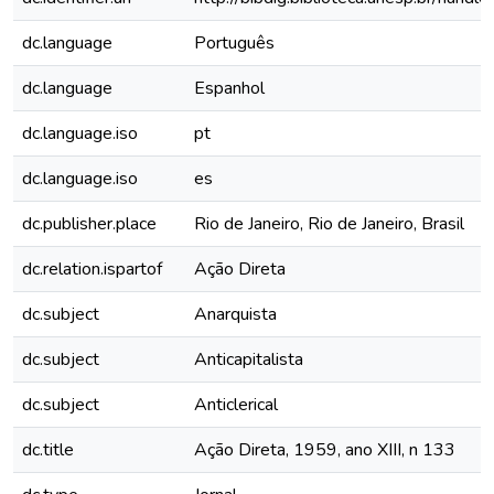
dc.language
Português
dc.language
Espanhol
dc.language.iso
pt
dc.language.iso
es
dc.publisher.place
Rio de Janeiro, Rio de Janeiro, Brasil
dc.relation.ispartof
Ação Direta
dc.subject
Anarquista
dc.subject
Anticapitalista
dc.subject
Anticlerical
dc.title
Ação Direta, 1959, ano XIII, n 133