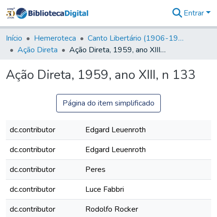
Entrar
Comunidades
&
Início
Hemeroteca
Canto Libertário (1906-1995)
Coleções
Ação Direta
Ação Direta, 1959, ano XIII, n 133
Tudo na
Biblioteca
Ação Direta, 1959, ano XIII, n 133
Digital
Estatísticas
Página do item simplificado
dc.contributor
Edgard Leuenroth
dc.contributor
Edgard Leuenroth
dc.contributor
Peres
dc.contributor
Luce Fabbri
dc.contributor
Rodolfo Rocker