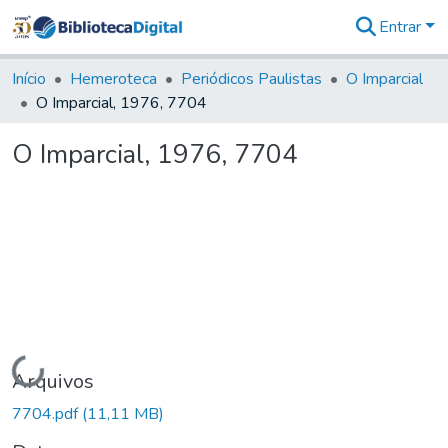
Entrar
Comunidades
&
Início
Hemeroteca
Periódicos Paulistas
O Imparcial
Coleções
O Imparcial, 1976, 7704
Tudo na
Biblioteca
O Imparcial, 1976, 7704
Digital
Estatísticas
Carregando...
Arquivos
7704.pdf
(11,11 MB)