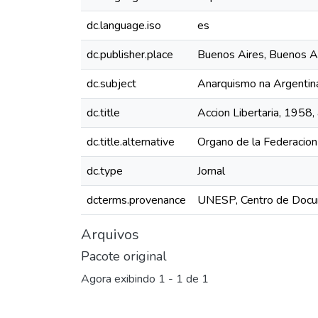
dc.language.iso
es
dc.publisher.place
Buenos Aires, Buenos Ai
dc.subject
Anarquismo na Argentin
dc.title
Accion Libertaria, 1958,
dc.title.alternative
Organo de la Federacion 
dc.type
Jornal
dcterms.provenance
UNESP, Centro de Docu
Arquivos
Pacote original
Agora exibindo
1 - 1 de 1