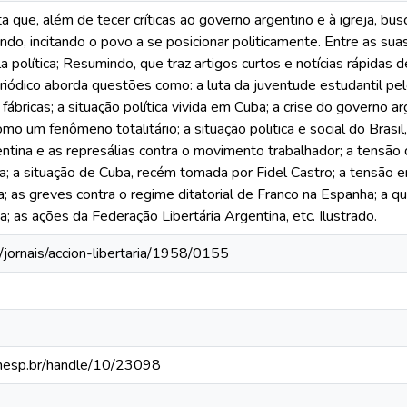
ta que, além de tecer críticas ao governo argentino e à igreja, 
undo, incitando o povo a se posicionar politicamente. Entre as sua
la política; Resumindo, que traz artigos curtos e notícias rápidas 
eriódico aborda questões como: a luta da juventude estudantil pe
fábricas; a situação política vivida em Cuba; a crise do governo arg
 um fenômeno totalitário; a situação politica e social do Brasil, s
tina e as represálias contra o movimento trabalhador; a tensão 
; a situação de Cuba, recém tomada por Fidel Castro; a tensão en
a; as greves contra o regime ditatorial de Franco na Espanha; a
 as ações da Federação Libertária Argentina, etc. Ilustrado.
/jornais/accion-libertaria/1958/0155
.unesp.br/handle/10/23098