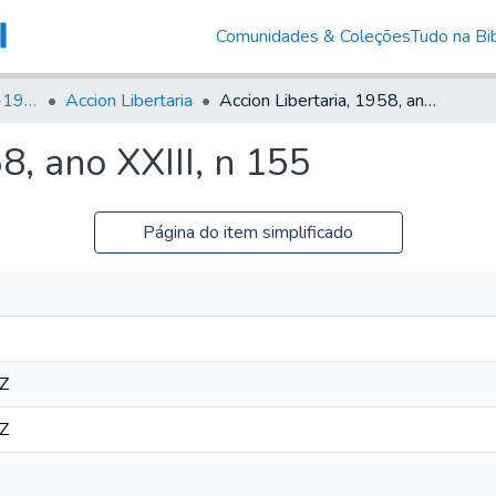
Comunidades & Coleções
Tudo na Bib
Canto Libertário (1906-1995)
Accion Libertaria
Accion Libertaria, 1958, ano XXIII, n 155
8, ano XXIII, n 155
Página do item simplificado
Z
Z