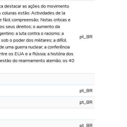
busca destacar as ações do movimento
s colunas estão: Actividades de la
de fácil compreensão; Notas criticas e
los seus direitos; o aumento da
entino; a luta contra o racismo; a
pt_BR
ob o poder dos militares; a difícil
de uma guerra nuclear; a conferência
tre os EUA e a Rússia; a história dos
 questão do rearmamento alemão; os 40
pt_BR
pt_BR
pt_BR