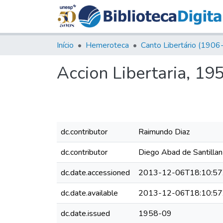
Início
Hemeroteca
Accion Libertaria, 195
dc.contributor
Raimundo Diaz
dc.contributor
Diego Abad de Santillan
dc.date.accessioned
2013-12-06T18:10:57
dc.date.available
2013-12-06T18:10:57
dc.date.issued
1958-09