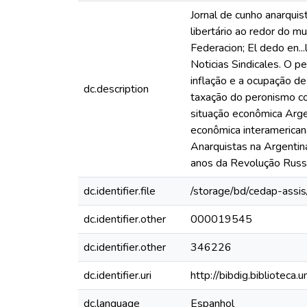
Jornal de cunho anarquis
libertário ao redor do m
Federacion; El dedo en...
Noticias Sindicales. O p
inflação e a ocupação de 
dc.description
taxação do peronismo como
situação econômica Argen
econômica interamericana
Anarquistas na Argentin
anos da Revolução Russa;
dc.identifier.file
/storage/bd/cedap-assis
dc.identifier.other
000019545
dc.identifier.other
346226
dc.identifier.uri
http://bibdig.biblioteca
dc.language
Espanhol