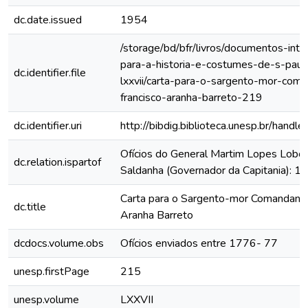
dc.date.issued
1954
/storage/bd/bfr/livros/documentos-int
para-a-historia-e-costumes-de-s-paul
dc.identifier.file
lxxvii/carta-para-o-sargento-mor-com
francisco-aranha-barreto-219
dc.identifier.uri
http://bibdig.biblioteca.unesp.br/hand
Ofícios do General Martim Lopes Lobo
dc.relation.ispartof
Saldanha (Governador da Capitania): 
Carta para o Sargento-mor Comandante
dc.title
Aranha Barreto
dcdocs.volume.obs
Ofícios enviados entre 1776- 77
unesp.firstPage
215
unesp.volume
LXXVII