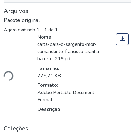
Arquivos
Pacote original
Agora exibindo
1 - 1 de 1
Nome:
carta-para-o-sargento-mor-
comandante-francisco-aranha-
barreto-219.pdf
Tamanho:
ndo...
225,21 KB
Formato:
Adobe Portable Document
Format
Descrição:
Coleções