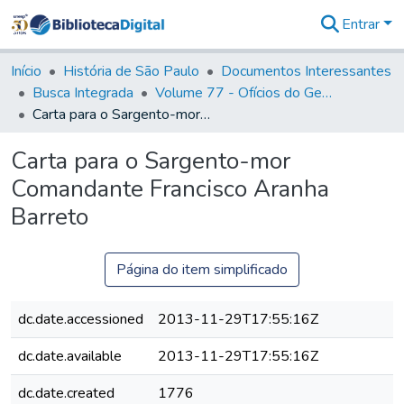
Entrar
Comunidades
&
Início
História de São Paulo
Documentos Interessantes
Coleções
Busca Integrada
Volume 77 - Ofícios do General Martim Lopes Lobo de Saldanha (Governador da Capitania): 1776-1777
Tudo na
Carta para o Sargento-mor Comandante Francisco Aranha Barreto
Biblioteca
Digital
Carta para o Sargento-mor
Estatísticas
Comandante Francisco Aranha
Barreto
Página do item simplificado
dc.date.accessioned
2013-11-29T17:55:16Z
dc.date.available
2013-11-29T17:55:16Z
dc.date.created
1776