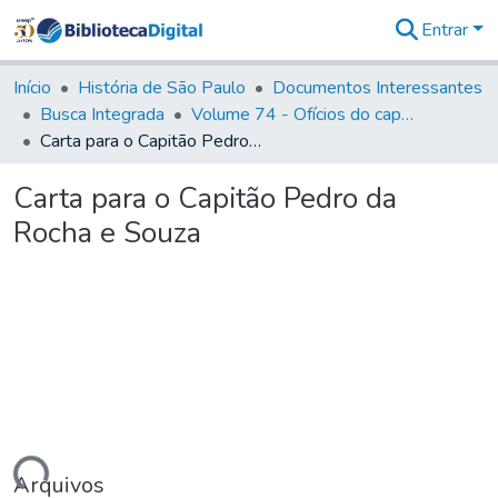
Entrar
Comunidades
&
Início
História de São Paulo
Documentos Interessantes
Coleções
Busca Integrada
Volume 74 - Ofícios do capitão General Martim Lopes Lobo de Saldanha às Câmaras e Comandantes da Capitania (1775)
Tudo na
Carta para o Capitão Pedro da Rocha e Souza
Biblioteca
Digital
Carta para o Capitão Pedro da
Estatísticas
Rocha e Souza
Arquivos