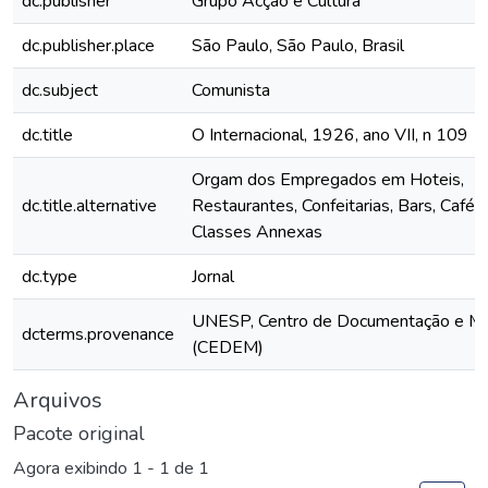
dc.publisher
Grupo Acção e Cultura
dc.publisher.place
São Paulo, São Paulo, Brasil
dc.subject
Comunista
dc.title
O Internacional, 1926, ano VII, n 109
Orgam dos Empregados em Hoteis,
dc.title.alternative
Restaurantes, Confeitarias, Bars, Cafés
Classes Annexas
dc.type
Jornal
UNESP, Centro de Documentação e M
dcterms.provenance
(CEDEM)
Arquivos
Pacote original
Agora exibindo
1 - 1 de 1