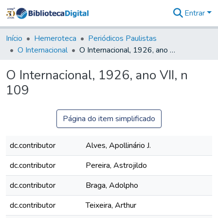
Entrar
Comunidades
&
Início
Hemeroteca
Periódicos Paulistas
Coleções
O Internacional
O Internacional, 1926, ano VII, n 109
Tudo na
Biblioteca
O Internacional, 1926, ano VII, n
Digital
109
Estatísticas
Página do item simplificado
dc.contributor
Alves, Apollinário J.
dc.contributor
Pereira, Astrojildo
dc.contributor
Braga, Adolpho
dc.contributor
Teixeira, Arthur