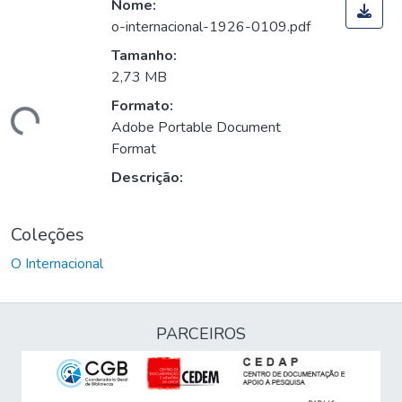
Nome:
o-internacional-1926-0109.pdf
Tamanho:
2,73 MB
Formato:
egando...
Adobe Portable Document
Format
Descrição:
Coleções
O Internacional
PARCEIROS