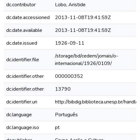
dc.contributor
Lobo, Aristide
dc.date.accessioned
2013-11-08T19:41:59Z
dc.date.available
2013-11-08T19:41:59Z
dc.date.issued
1926-09-11
/storage/bd/cedem/jornais/o-
dc.identifier.file
internacional/1926/0109/
dc.identifier.other
000000352
dc.identifier.other
13790
dc.identifier.uri
http://bibdig.biblioteca.unesp.br/hand
dc.language
Português
dc.language.iso
pt