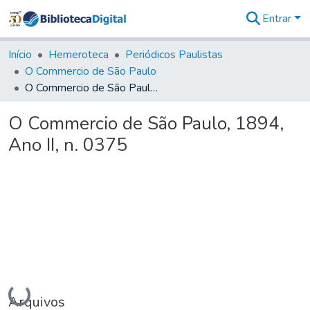
Entrar
Comunidades
&
Início
Hemeroteca
Periódicos Paulistas
Coleções
O Commercio de São Paulo
Tudo na
O Commercio de São Paulo, 1894, Ano II, n. 0375
Biblioteca
Digital
O Commercio de São Paulo, 1894,
Estatísticas
Ano II, n. 0375
Carregando...
Arquivos