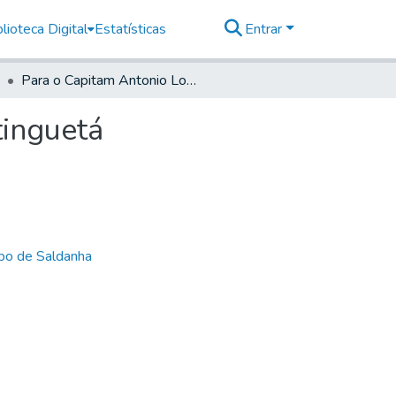
lioteca Digital
Estatísticas
Entrar
Para o Capitam Antonio Lopes de Lavra, em Goaratinguetá
tinguetá
bo de Saldanha