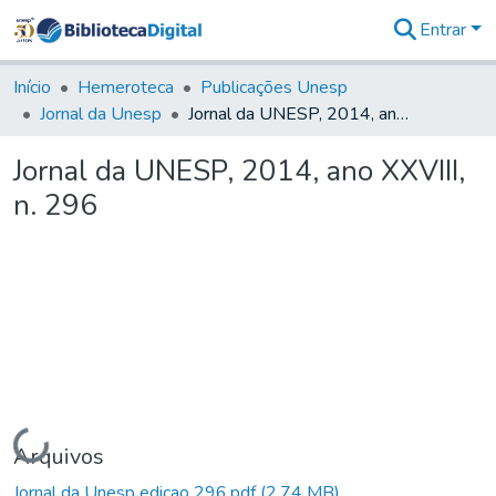
Entrar
Comunidades
&
Início
Hemeroteca
Publicações Unesp
Coleções
Jornal da Unesp
Jornal da UNESP, 2014, ano XXVIII, n. 296
Tudo na
Biblioteca
Jornal da UNESP, 2014, ano XXVIII,
Digital
n. 296
Estatísticas
Carregando...
Arquivos
Jornal da Unesp edicao 296.pdf
(2,74 MB)