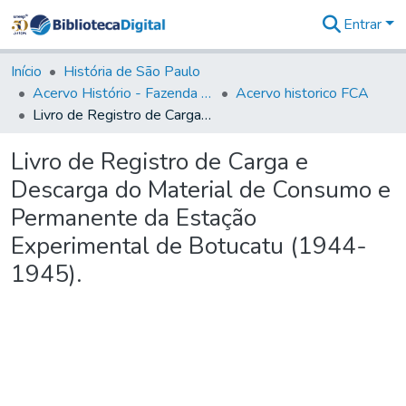
Entrar
Comunidades
&
Início
História de São Paulo
Coleções
Acervo Histório - Fazenda Lageado
Acervo historico FCA
Tudo na
Livro de Registro de Carga e Descarga do Material de Consumo e Permanente da Estação Experimental de Botucatu (1944-1945).
Biblioteca
Digital
Livro de Registro de Carga e
Estatísticas
Descarga do Material de Consumo e
Permanente da Estação
Experimental de Botucatu (1944-
1945).