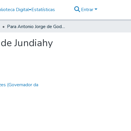
lioteca Digital
Estatísticas
Entrar
Para Antonio Jorge de Godoy, Capitam Mor da Vila de Jundiahy
 de Jundiahy
zes (Governador da