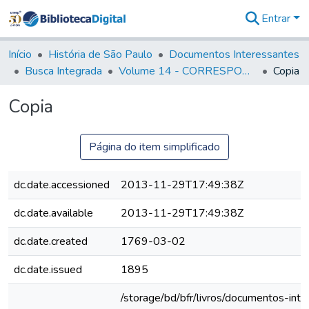
Entrar
Comunidades
&
Início
História de São Paulo
Documentos Interessantes
Coleções
Busca Integrada
Volume 14 - CORRESPONDENCIAS DIVERSAS
Copia
Tudo na
Biblioteca
Copia
Digital
Estatísticas
Página do item simplificado
dc.date.accessioned
2013-11-29T17:49:38Z
dc.date.available
2013-11-29T17:49:38Z
dc.date.created
1769-03-02
dc.date.issued
1895
/storage/bd/bfr/livros/documentos-int