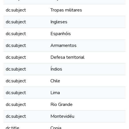
dc.subject
Tropas militares
dc.subject
Ingleses
dc.subject
Espanhóis
dc.subject
Armamentos
dc.subject
Defesa territorial
dc.subject
Índios
dc.subject
Chile
dc.subject
Lima
dc.subject
Rio Grande
dc.subject
Montevidéu
dc.title
Copia