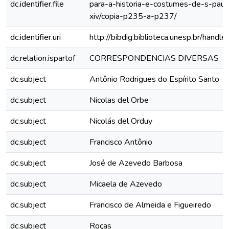
dc.identifier.file
para-a-historia-e-costumes-de-s-paul
xiv/copia-p235-a-p237/
dc.identifier.uri
http://bibdig.biblioteca.unesp.br/hand
dc.relation.ispartof
CORRESPONDENCIAS DIVERSAS
dc.subject
Antônio Rodrigues do Espírito Santo
dc.subject
Nicolas del Orbe
dc.subject
Nicolás del Orduy
dc.subject
Francisco Antônio
dc.subject
José de Azevedo Barbosa
dc.subject
Micaela de Azevedo
dc.subject
Francisco de Almeida e Figueiredo
dc.subject
Roças