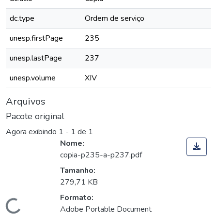
dc.type
Ordem de serviço
unesp.firstPage
235
unesp.lastPage
237
unesp.volume
XIV
Arquivos
Pacote original
Agora exibindo
1 - 1 de 1
Nome:
copia-p235-a-p237.pdf
Tamanho:
279,71 KB
Formato:
Adobe Portable Document