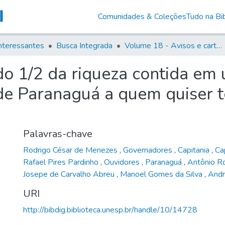
Comunidades & Coleções
Tudo na Bib
nteressantes
Busca Integrada
Volume 18 - Avisos e cartas régias (1714- 29)
o 1/2 da riqueza contida em 
e Paranaguá a quem quiser te
Palavras-chave
Rodrigo César de Menezes
,
Governadores
,
Capitania
,
Ca
Rafael Pires Pardinho
,
Ouvidores
,
Paranaguá
,
Antônio R
Josepe de Carvalho Abreu
,
Manoel Gomes da Silva
,
Andr
URI
http://bibdig.biblioteca.unesp.br/handle/10/14728