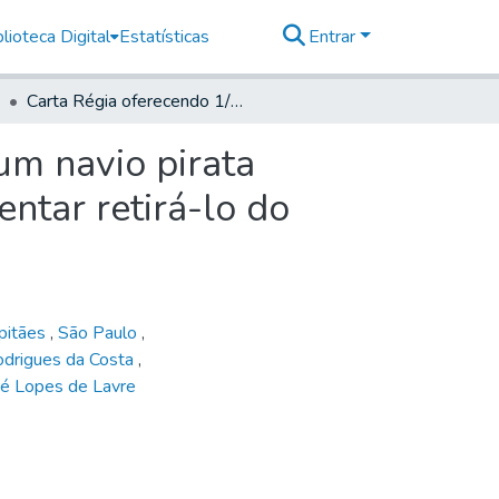
lioteca Digital
Estatísticas
Entrar
Carta Régia oferecendo 1/2 da riqueza contida em um navio pirata naufragado na barra de Paranaguá a quem quiser tentar retirá-lo do fundo do mar
um navio pirata
ntar retirá-lo do
pitães
,
São Paulo
,
odrigues da Costa
,
é Lopes de Lavre