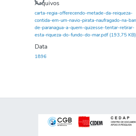
Carregando...
Arquivos
carta-regia-offerecendo-metade-da-reiqueza-
contida-em-um-navio-pirata-naufragado-na-bar
de-paranagua-a-quem-quizesse-tentar-retirar-
esta-riqueza-do-fundo-do-mar.pdf
(193,75 KB)
Data
1896