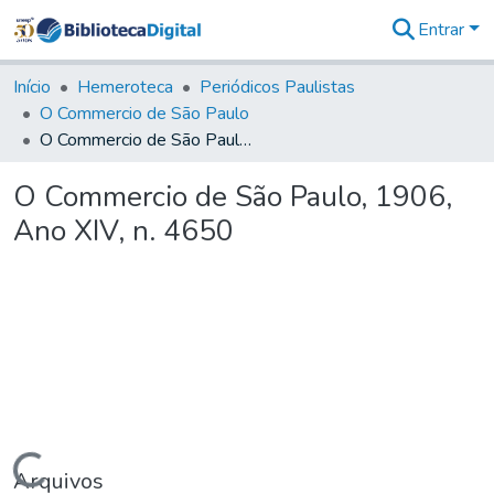
Entrar
Comunidades
&
Início
Hemeroteca
Periódicos Paulistas
Coleções
O Commercio de São Paulo
Tudo na
O Commercio de São Paulo, 1906, Ano XIV, n. 4650
Biblioteca
Digital
O Commercio de São Paulo, 1906,
Estatísticas
Ano XIV, n. 4650
Carregando...
Arquivos