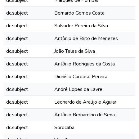
dc.subject
Marquês de Pombal
dc.subject
Bernardo Gomes Costa
dc.subject
Salvador Pereira da Silva
dc.subject
Antônio de Brito de Menezes
dc.subject
João Teles da Silva
dc.subject
Antônio Rodrigues da Costa
dc.subject
Dionísio Cardoso Pereira
dc.subject
André Lopes da Lavre
dc.subject
Leonardo de Araújo e Aguiar
dc.subject
Antônio Bernardino de Sena
dc.subject
Sorocaba