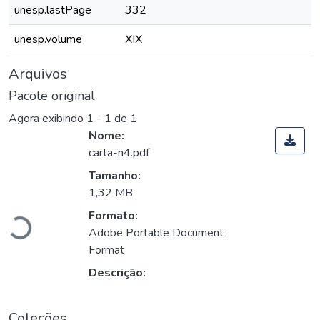
unesp.lastPage
332
unesp.volume
XIX
Arquivos
Pacote original
Agora exibindo
1 - 1 de 1
Nome:
carta-n4.pdf
Tamanho:
Carregando...
1,32 MB
Formato:
Adobe Portable Document
Format
Descrição:
Coleções