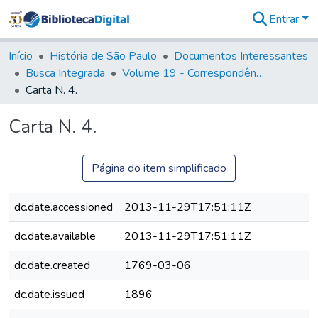
Entrar
Comunidades
&
Início
História de São Paulo
Documentos Interessantes
Coleções
Busca Integrada
Volume 19 - Correspondência do Capital General D. Luiz Antonio de Souza (1767- 70)
Tudo na
Carta N. 4.
Biblioteca
Digital
Carta N. 4.
Estatísticas
Página do item simplificado
dc.date.accessioned
2013-11-29T17:51:11Z
dc.date.available
2013-11-29T17:51:11Z
dc.date.created
1769-03-06
dc.date.issued
1896