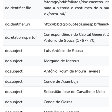
/storage/bd/bfr/livros/documentos-int
dc.identifier.file
para-a-historia-e-costumes-de-s-paul
xix/carta-n4/
dc.identifier.uri
http://bibdig.biblioteca.unesp.br/hand
Correspondência do Capital General D. 
dc.relation.ispartof
Antonio de Souza (1767- 70)
dc.subject
Luís Antônio de Sousa
dc.subject
Morgado de Mateus
dc.subject
Antônio Rolim de Moura Tavares
dc.subject
Conde de Azambuja
dc.subject
Sebastião José de Carvalho e Melo
dc.subject
Conde de Oeiras