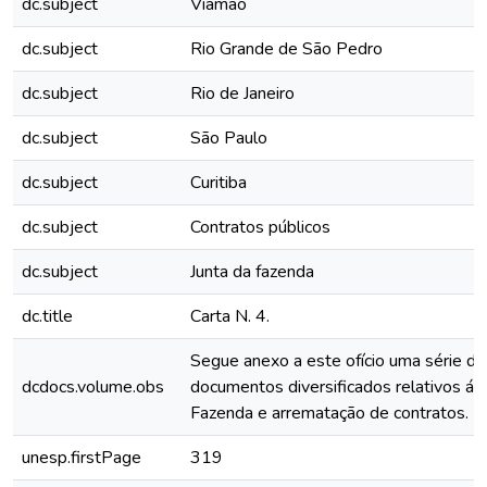
dc.subject
Viamão
dc.subject
Rio Grande de São Pedro
dc.subject
Rio de Janeiro
dc.subject
São Paulo
dc.subject
Curitiba
dc.subject
Contratos públicos
dc.subject
Junta da fazenda
dc.title
Carta N. 4.
Segue anexo a este ofício uma série de
dcdocs.volume.obs
documentos diversificados relativos á J
Fazenda e arrematação de contratos.
unesp.firstPage
319