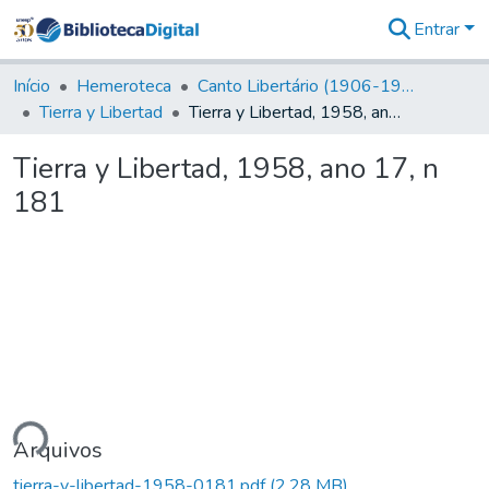
Entrar
Comunidades
&
Início
Hemeroteca
Canto Libertário (1906-1995)
Coleções
Tierra y Libertad
Tierra y Libertad, 1958, ano 17, n 181
Tudo na
Biblioteca
Tierra y Libertad, 1958, ano 17, n
Digital
181
Estatísticas
ndo...
Arquivos
tierra-y-libertad-1958-0181.pdf
(2,28 MB)