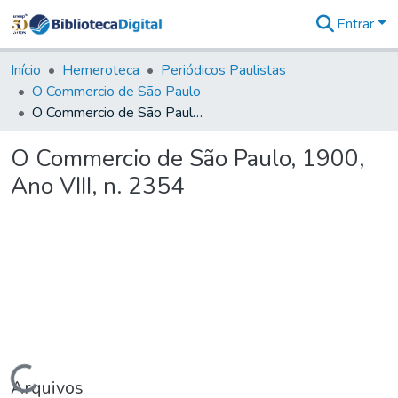
Entrar
Comunidades
&
Início
Hemeroteca
Periódicos Paulistas
Coleções
O Commercio de São Paulo
Tudo na
O Commercio de São Paulo, 1900, Ano VIII, n. 2354
Biblioteca
Digital
O Commercio de São Paulo, 1900,
Estatísticas
Ano VIII, n. 2354
Carregando...
Arquivos