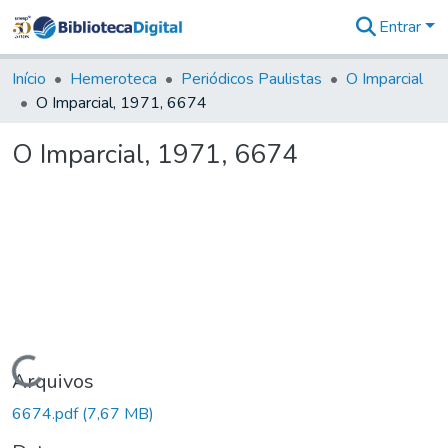
Entrar
Comunidades
&
Início
Hemeroteca
Periódicos Paulistas
O Imparcial
Coleções
O Imparcial, 1971, 6674
Tudo na
Biblioteca
O Imparcial, 1971, 6674
Digital
Estatísticas
Carregando...
Arquivos
6674.pdf
(7,67 MB)