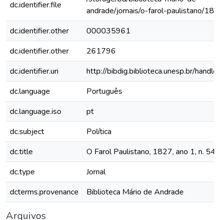
dc.identifier.file
andrade/jornais/o-farol-paulistano/1
dc.identifier.other
000035961
dc.identifier.other
261796
dc.identifier.uri
http://bibdig.biblioteca.unesp.br/hand
dc.language
Português
dc.language.iso
pt
dc.subject
Política
dc.title
O Farol Paulistano, 1827, ano 1, n. 54
dc.type
Jornal
dcterms.provenance
Biblioteca Mário de Andrade
Arquivos