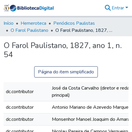
Entrar
Comunidades
&
Início
Hemeroteca
Periódicos Paulistas
Coleções
O Farol Paulistano
O Farol Paulistano, 1827, ano 1, n. 54
Tudo na
Biblioteca
O Farol Paulistano, 1827, ano 1, n.
Digital
54
Estatísticas
Página do item simplificado
José da Costa Carvalho (diretor e redat
dc.contributor
principal)
dc.contributor
Antonio Mariano de Azevedo Marques
dc.contributor
Monsenhor Manoel Joaquim do Amaral
dc.contributor
Nicolau Pereira de Campos Vergueiro