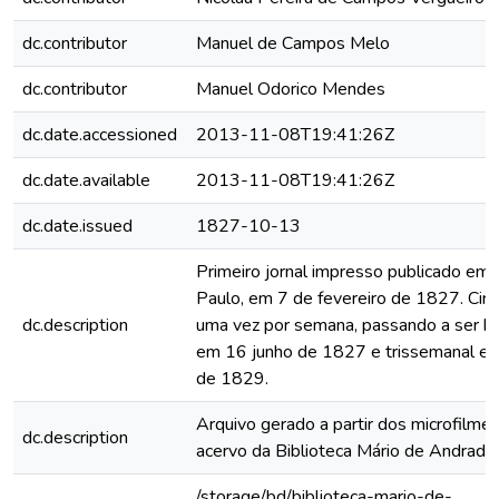
dc.contributor
Manuel de Campos Melo
dc.contributor
Manuel Odorico Mendes
dc.date.accessioned
2013-11-08T19:41:26Z
dc.date.available
2013-11-08T19:41:26Z
dc.date.issued
1827-10-13
Primeiro jornal impresso publicado em
Paulo, em 7 de fevereiro de 1827. Circ
dc.description
uma vez por semana, passando a ser b
em 16 junho de 1827 e trissemanal e
de 1829.
Arquivo gerado a partir dos microfilme
dc.description
acervo da Biblioteca Mário de Andrade
/storage/bd/biblioteca-mario-de-