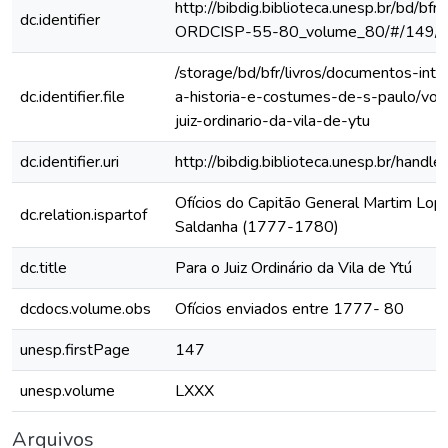
http://bibdig.biblioteca.unesp.br/bd/bf
dc.identifier
ORDCISP-55-80_volume_80/#/149/
/storage/bd/bfr/livros/documentos-int
dc.identifier.file
a-historia-e-costumes-de-s-paulo/vol-
juiz-ordinario-da-vila-de-ytu
dc.identifier.uri
http://bibdig.biblioteca.unesp.br/hand
Ofícios do Capitão General Martim Lo
dc.relation.ispartof
Saldanha (1777-1780)
dc.title
Para o Juiz Ordinário da Vila de Ytú
dcdocs.volume.obs
Ofícios enviados entre 1777- 80
unesp.firstPage
147
unesp.volume
LXXX
Arquivos