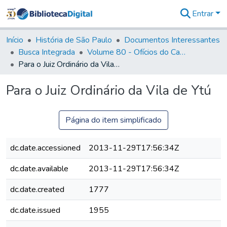
Entrar
Comunidades
&
Início
História de São Paulo
Documentos Interessantes
Coleções
Busca Integrada
Volume 80 - Ofícios do Capitão General Martim Lopes Lobo de Saldanha (1777-1780)
Tudo na
Para o Juiz Ordinário da Vila de Ytú
Biblioteca
Digital
Para o Juiz Ordinário da Vila de Ytú
Estatísticas
Página do item simplificado
dc.date.accessioned
2013-11-29T17:56:34Z
dc.date.available
2013-11-29T17:56:34Z
dc.date.created
1777
dc.date.issued
1955