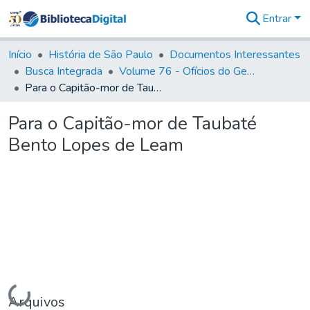
Entrar
Comunidades
&
Início
História de São Paulo
Documentos Interessantes
Coleções
Busca Integrada
Volume 76 - Ofícios do General Martim Lopes Lobo de Saldanha (Governador da Capitania): 1776- 1777
Tudo na
Para o Capitão-mor de Taubaté Bento Lopes de Leam
Biblioteca
Digital
Para o Capitão-mor de Taubaté
Estatísticas
Bento Lopes de Leam
Carregando...
Arquivos