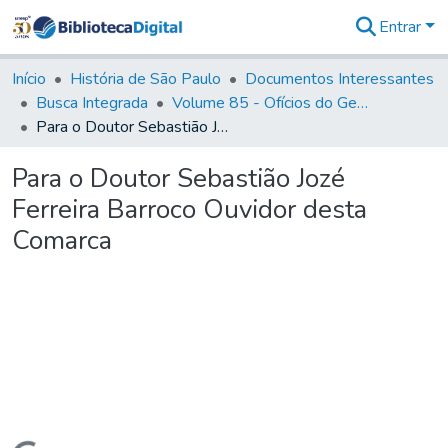
Entrar
Comunidades
&
Início
História de São Paulo
Documentos Interessantes
Coleções
Busca Integrada
Volume 85 - Ofícios do General Francisco da Cunha Menezes (Governador da Capitania): 1782- 1786
Tudo na
Para o Doutor Sebastião Jozé Ferreira Barroco Ouvidor desta Comarca
Biblioteca
Digital
Para o Doutor Sebastião Jozé
Estatísticas
Ferreira Barroco Ouvidor desta
Comarca