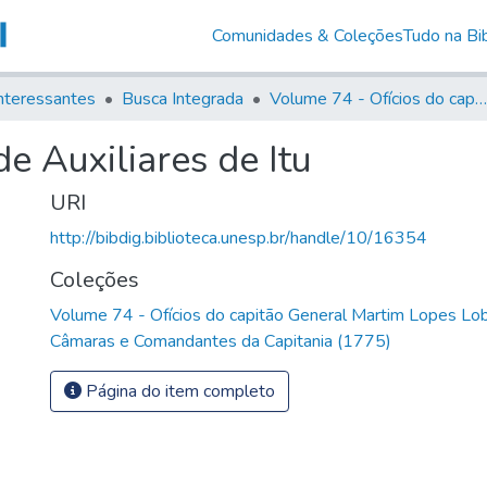
Comunidades & Coleções
Tudo na Bib
nteressantes
Busca Integrada
Volume 74 - Ofícios do capitão General Martim Lopes Lobo de Saldanha às Câmaras e Comandantes da Capitania (1775)
e Auxiliares de Itu
URI
http://bibdig.biblioteca.unesp.br/handle/10/16354
Coleções
Volume 74 - Ofícios do capitão General Martim Lopes Lo
Câmaras e Comandantes da Capitania (1775)
Página do item completo