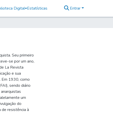
lioteca Digital
Estatísticas
Entrar
uista. Seu primeiro
teve-se por um ano,
de La Revista
icação e sua
ia. Em 1930, como
FAI), sendo diário
 anarquistas
aralelamente um
ivulgação do
 de resistência à