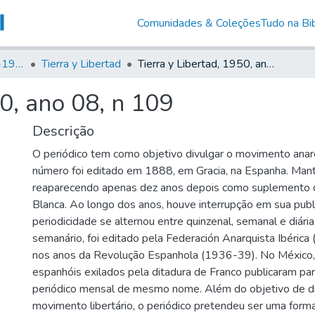
Comunidades & Coleções
Tudo na Bib
Canto Libertário (1906-1995)
Tierra y Libertad
Tierra y Libertad, 1950, ano 08, n 109
50, ano 08, n 109
Descrição
O periódico tem como objetivo divulgar o movimento anarq
número foi editado em 1888, em Gracia, na Espanha. Man
reaparecendo apenas dez anos depois como suplemento 
Blanca. Ao longo dos anos, houve interrupção em sua publ
periodicidade se alternou entre quinzenal, semanal e diár
semanário, foi editado pela Federación Anarquista Ibérica (
nos anos da Revolução Espanhola (1936-39). No México,
espanhóis exilados pela ditadura de Franco publicaram p
periódico mensal de mesmo nome. Além do objetivo de d
movimento libertário, o periódico pretendeu ser uma forma