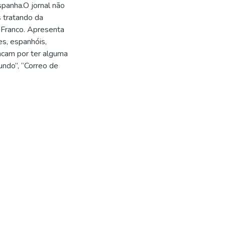
spanha.O jornal não
s tratando da
e Franco. Apresenta
es, espanhóis,
acam por ter alguma
undo”, “Correo de