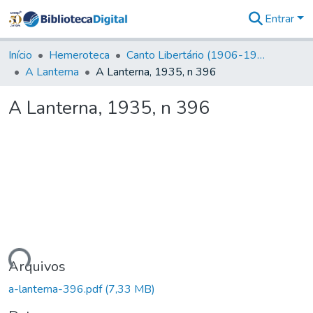
Entrar
Comunidades
&
Início
Hemeroteca
Canto Libertário (1906-1995)
Coleções
A Lanterna
A Lanterna, 1935, n 396
Tudo na
Biblioteca
A Lanterna, 1935, n 396
Digital
Estatísticas
ando...
Arquivos
a-lanterna-396.pdf
(7,33 MB)