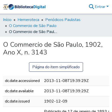
Entrar
Comunidades
&
Início
Hemeroteca
Periódicos Paulistas
Coleções
O Commercio de São Paulo
Tudo na
O Commercio de São Paulo, 1902, Ano X, n. 3143
Biblioteca
Digital
O Commercio de São Paulo, 1902,
Estatísticas
Ano X, n. 3143
Página do item simplificado
dc.date.accessioned
2013-11-08T19:39:29Z
dc.date.available
2013-11-08T19:39:29Z
dc.date.issued
1902-12-09
Publicado de 17 de janeiro de 1893 a