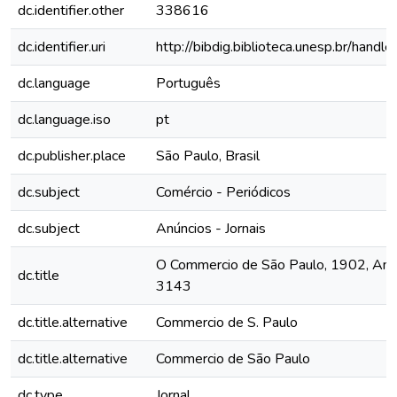
dc.identifier.other
338616
dc.identifier.uri
http://bibdig.biblioteca.unesp.br/hand
dc.language
Português
dc.language.iso
pt
dc.publisher.place
São Paulo, Brasil
dc.subject
Comércio - Periódicos
dc.subject
Anúncios - Jornais
O Commercio de São Paulo, 1902, Ano 
dc.title
3143
dc.title.alternative
Commercio de S. Paulo
dc.title.alternative
Commercio de São Paulo
dc.type
Jornal