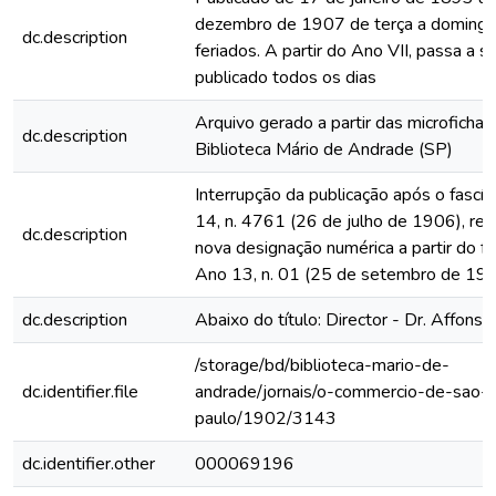
dezembro de 1907 de terça a domingo
dc.description
feriados. A partir do Ano VII, passa a s
publicado todos os dias
Arquivo gerado a partir das microfichas
dc.description
Biblioteca Mário de Andrade (SP)
Interrupção da publicação após o fascí
14, n. 4761 (26 de julho de 1906), rein
dc.description
nova designação numérica a partir do fa
Ano 13, n. 01 (25 de setembro de 19
dc.description
Abaixo do título: Director - Dr. Affonso
/storage/bd/biblioteca-mario-de-
dc.identifier.file
andrade/jornais/o-commercio-de-sao-
paulo/1902/3143
dc.identifier.other
000069196