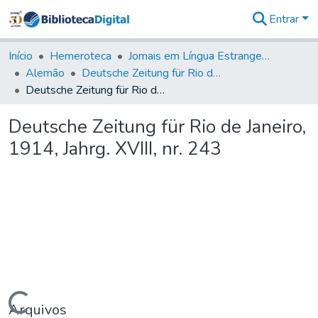
Entrar
Comunidades
&
Início
Hemeroteca
Jornais em Língua Estrangeira
Coleções
Alemão
Deutsche Zeitung für Rio de Janeiro
Tudo na
Deutsche Zeitung für Rio de Janeiro, 1914, Jahrg. XVIII, nr. 243
Biblioteca
Digital
Deutsche Zeitung für Rio de Janeiro,
Estatísticas
1914, Jahrg. XVIII, nr. 243
Arquivos