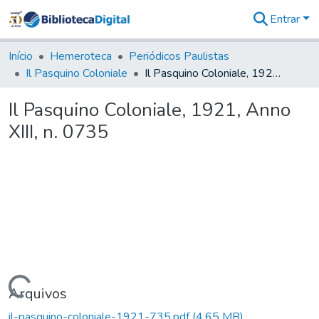
Entrar
Comunidades
&
Início
Hemeroteca
Periódicos Paulistas
Coleções
Il Pasquino Coloniale
Il Pasquino Coloniale, 1921, Anno XIII, n. 0735
Tudo na
Biblioteca
Il Pasquino Coloniale, 1921, Anno
Digital
XIII, n. 0735
Estatísticas
Carregando...
Arquivos
il-pasquino-coloniale-1921-735.pdf
(4,65 MB)