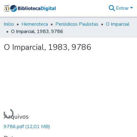
Entrar
Comunidades
&
Início
Hemeroteca
Periódicos Paulistas
O Imparcial
Coleções
O Imparcial, 1983, 9786
Tudo na
Biblioteca
O Imparcial, 1983, 9786
Digital
Estatísticas
Carregando...
Arquivos
9786.pdf
(12,01 MB)