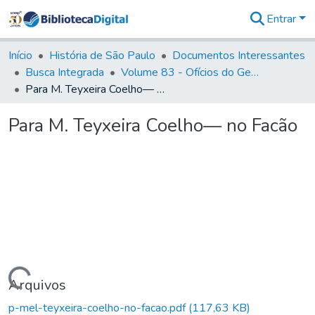
Entrar
Comunidades
&
Início
História de São Paulo
Documentos Interessantes
Coleções
Busca Integrada
Volume 83 - Ofícios do General Martim Lopes Lobo de Saldanha (Governador da Capitania): 1780- 1782
Tudo na
Para M. Teyxeira Coelho— no Facão
Biblioteca
Digital
Para M. Teyxeira Coelho— no Facão
Estatísticas
Carregando...
Arquivos
p-mel-teyxeira-coelho-no-facao.pdf
(117,63 KB)