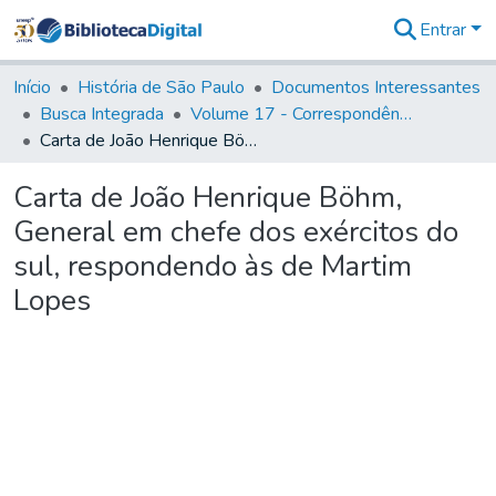
Entrar
Comunidades
&
Início
História de São Paulo
Documentos Interessantes
Coleções
Busca Integrada
Volume 17 - Correspondência do Vice-Rei, de Martim Lopes Lobo e outros (1775- 9)
Tudo na
Carta de João Henrique Böhm, General em chefe dos exércitos do sul, respondendo às de Martim Lopes
Biblioteca
Digital
Carta de João Henrique Böhm,
Estatísticas
General em chefe dos exércitos do
sul, respondendo às de Martim
Lopes