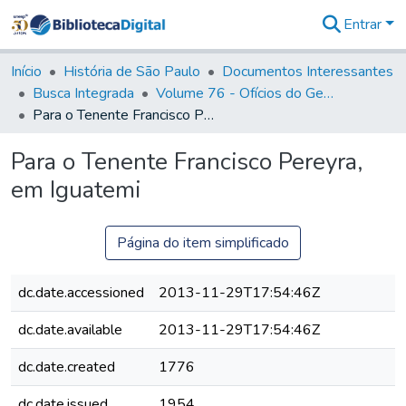
Entrar
Comunidades
&
Início
História de São Paulo
Documentos Interessantes
Coleções
Busca Integrada
Volume 76 - Ofícios do General Martim Lopes Lobo de Saldanha (Governador da Capitania): 1776- 1777
Tudo na
Para o Tenente Francisco Pereyra, em Iguatemi
Biblioteca
Digital
Para o Tenente Francisco Pereyra,
Estatísticas
em Iguatemi
Página do item simplificado
dc.date.accessioned
2013-11-29T17:54:46Z
dc.date.available
2013-11-29T17:54:46Z
dc.date.created
1776
dc.date.issued
1954