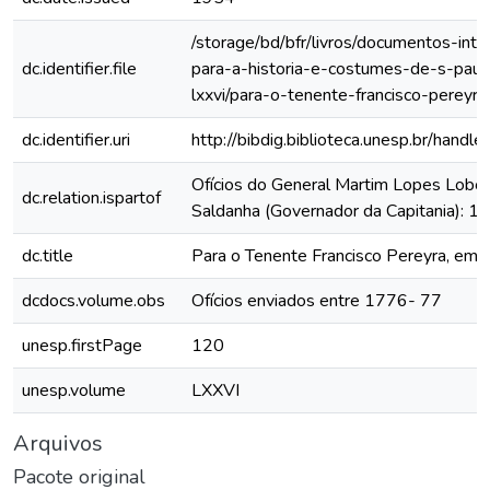
/storage/bd/bfr/livros/documentos-int
dc.identifier.file
para-a-historia-e-costumes-de-s-paul
lxxvi/para-o-tenente-francisco-pereyra
dc.identifier.uri
http://bibdig.biblioteca.unesp.br/hand
Ofícios do General Martim Lopes Lobo
dc.relation.ispartof
Saldanha (Governador da Capitania): 
dc.title
Para o Tenente Francisco Pereyra, em 
dcdocs.volume.obs
Ofícios enviados entre 1776- 77
unesp.firstPage
120
unesp.volume
LXXVI
Arquivos
Pacote original