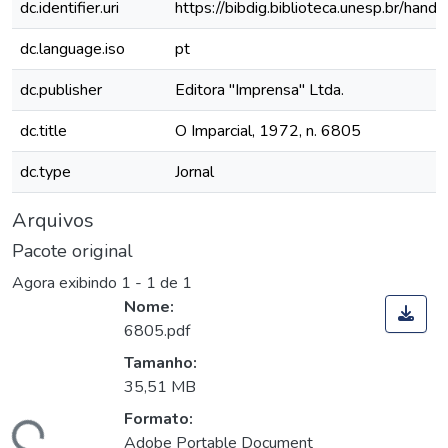
dc.identifier.uri
https://bibdig.biblioteca.unesp.br/han
dc.language.iso
pt
dc.publisher
Editora "Imprensa" Ltda.
dc.title
O Imparcial, 1972, n. 6805
dc.type
Jornal
Arquivos
Pacote original
Agora exibindo
1 - 1 de 1
Nome:
6805.pdf
Tamanho:
35,51 MB
Formato:
Adobe Portable Document