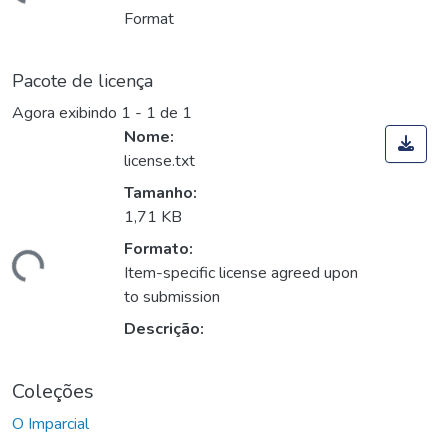
rregando...
Format
Pacote de licença
Agora exibindo
1 - 1 de 1
Nome:
license.txt
Tamanho:
1,71 KB
Formato:
rregando...
Item-specific license agreed upon
to submission
Descrição:
Coleções
O Imparcial