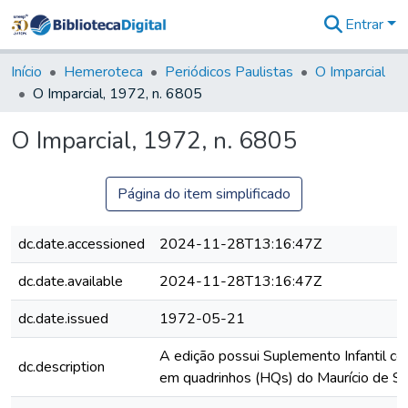
Entrar
Comunidades
&
Início
Hemeroteca
Periódicos Paulistas
O Imparcial
Coleções
O Imparcial, 1972, n. 6805
Tudo na
Biblioteca
O Imparcial, 1972, n. 6805
Digital
Estatísticas
Página do item simplificado
dc.date.accessioned
2024-11-28T13:16:47Z
dc.date.available
2024-11-28T13:16:47Z
dc.date.issued
1972-05-21
A edição possui Suplemento Infantil com
dc.description
em quadrinhos (HQs) do Maurício de So