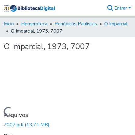
Entrar
Comunidades
&
Início
Hemeroteca
Periódicos Paulistas
O Imparcial
Coleções
O Imparcial, 1973, 7007
Tudo na
Biblioteca
O Imparcial, 1973, 7007
Digital
Estatísticas
Carregando...
Arquivos
7007.pdf
(13,74 MB)