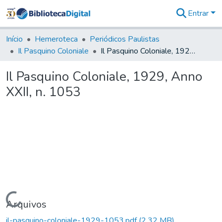
Entrar
Comunidades
&
Início
Hemeroteca
Periódicos Paulistas
Coleções
Il Pasquino Coloniale
Il Pasquino Coloniale, 1929, Anno XXII, n. 1053
Tudo na
Biblioteca
Il Pasquino Coloniale, 1929, Anno
Digital
XXII, n. 1053
Estatísticas
Carregando...
Arquivos
il-pasquino-coloniale-1929-1053.pdf
(2,32 MB)