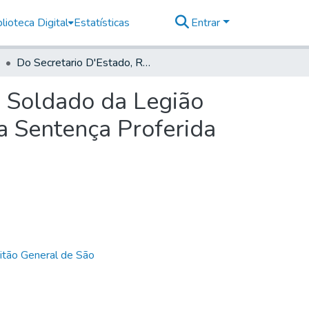
lioteca Digital
Estatísticas
Entrar
Do Secretario D'Estado, Remettendo o Processo do Soldado da Legião Joaquim Diaz, Para o General fazer dada execução a Sentença Proferida no mesmo etc.
o Soldado da Legião
a Sentença Proferida
itão General de São