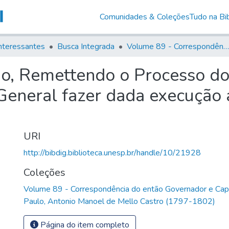
Comunidades & Coleções
Tudo na Bib
nteressantes
Busca Integrada
Volume 89 - Correspondência do então Governador e Capitão General de São Paulo, Antonio Manoel de Mello Castro (1797-1802)
do, Remettendo o Processo d
General fazer dada execução 
URI
http://bibdig.biblioteca.unesp.br/handle/10/21928
Coleções
Volume 89 - Correspondência do então Governador e Cap
Paulo, Antonio Manoel de Mello Castro (1797-1802)
Página do item completo