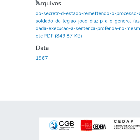
Carregando...
Arquivos
do-secretr-d-estado-remettendo-o-processo-
soldado-da-legiao-joaq-diaz-p-a-o-general-faz
dada-execucao-a-sentenca-proferida-no-mes
etc.PDF
(849,87 KB)
Data
1967