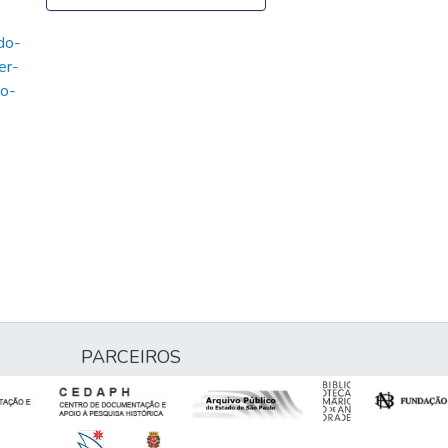
do-
er-
mo-
PARCEIROS