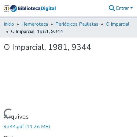
Entrar
Comunidades
&
Início
Hemeroteca
Periódicos Paulistas
O Imparcial
Coleções
O Imparcial, 1981, 9344
Tudo na
Biblioteca
O Imparcial, 1981, 9344
Digital
Estatísticas
Carregando...
Arquivos
9344.pdf
(11,28 MB)