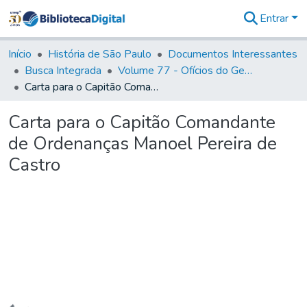
Entrar
Comunidades
&
Início
História de São Paulo
Documentos Interessantes
Coleções
Busca Integrada
Volume 77 - Ofícios do General Martim Lopes Lobo de Saldanha (Governador da Capitania): 1776-1777
Tudo na
Carta para o Capitão Comandante de Ordenanças Manoel Pereira de Castro
Biblioteca
Digital
Carta para o Capitão Comandante
Estatísticas
de Ordenanças Manoel Pereira de
Castro
Carregando...