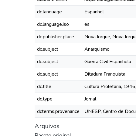
dc.language
Espanhol
dc.language.iso
es
dc.publisher.place
Nova Iorque, Nova Iorqu
dc.subject
Anarquismo
dc.subject
Guerra Civil Espanhola
dc.subject
Ditadura Franquista
dc.title
Cultura Proletaria, 1946
dc.type
Jornal
dcterms.provenance
UNESP, Centro de Docu
Arquivos
Pacote original