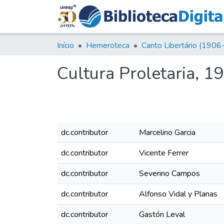
Início
Hemeroteca
Cultura Proletaria, 19
dc.contributor
Marcelino Garcia
dc.contributor
Vicente Ferrer
dc.contributor
Severino Campos
dc.contributor
Alfonso Vidal y Planas
dc.contributor
Gastón Leval