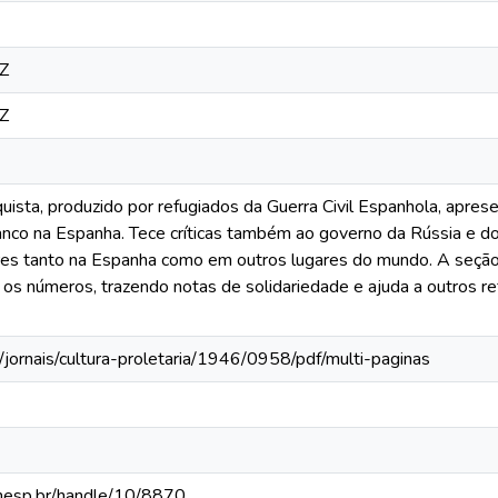
Z
Z
uista, produzido por refugiados da Guerra Civil Espanhola, apres
ranco na Espanha. Tece críticas também ao governo da Rússia e d
res tanto na Espanha como em outros lugares do mundo. A seção S
os números, trazendo notas de solidariedade e ajuda a outros r
/jornais/cultura-proletaria/1946/0958/pdf/multi-paginas
.unesp.br/handle/10/8870