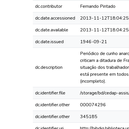
dc.contributor
Fernando Pintado
dc.date.accessioned
2013-11-12T18:04:25
dc.date.available
2013-11-12T18:04:25
dc.date.issued
1946-09-21
Periódico de cunho anarq
criticam a ditadura de F
dc.description
situação dos trabalhado
está presente em todos 
(incompleto).
dc.identifier.file
/storage/bd/cedap-assis
dc.identifier.other
000074296
dc.identifier.other
345185
dc.identifier.uri
http://bibdig.biblioteca