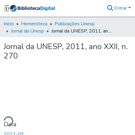
Entrar
Comunidades
&
Início
Hemeroteca
Publicações Unesp
Coleções
Jornal da Unesp
Jornal da UNESP, 2011, ano XXII, n. 270
Tudo na
Biblioteca
Jornal da UNESP, 2011, ano XXII, n.
Digital
270
Estatísticas
ndo...
Data
2011-09