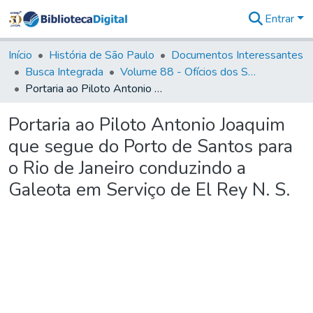
Entrar
Comunidades
&
Início
História de São Paulo
Documentos Interessantes
Coleções
Busca Integrada
Volume 88 - Ofícios dos Senhores Governadores Interinos da Capitania de São Paulo (1817- 1819)
Tudo na
Portaria ao Piloto Antonio Joaquim que segue do Porto de Santos para o Rio de Janeiro conduzindo a Galeota em Serviço de El Rey N. S.
Biblioteca
Digital
Portaria ao Piloto Antonio Joaquim
Estatísticas
que segue do Porto de Santos para
o Rio de Janeiro conduzindo a
Galeota em Serviço de El Rey N. S.