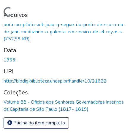
Carregando...
Arquivos
portr-ao-piloto-ant-joaq-q-segue-do-porto-de-s-p-o-rio-
de-janr-conduzindo-a-galeota-em-servico-de-el-rey-n-s
(752,99 KB)
Data
1963
URI
http://bibdig.biblioteca.unesp.br/handle/10/21622
Coleções
Volume 88 - Ofícios dos Senhores Governadores Interinos
da Capitania de São Paulo (1817- 1819)
Página do item completo