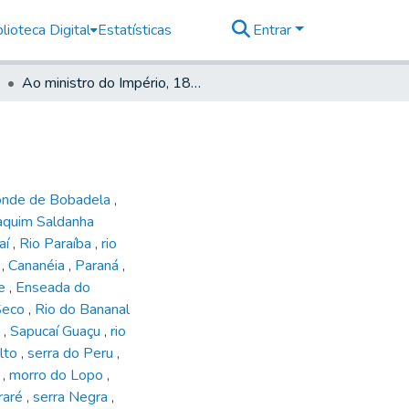
lioteca Digital
Estatísticas
Entrar
Ao ministro do Império, 1867
onde de Bobadela
,
aquim Saldanha
raí
,
Rio Paraíba
,
rio
a
,
Cananéia
,
Paraná
,
de
,
Enseada do
Seco
,
Rio do Bananal
o
,
Sapucaí Guaçu
,
rio
alto
,
serra do Peru
,
a
,
morro do Lopo
,
araré
,
serra Negra
,