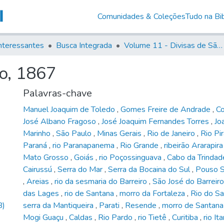
Comunidades & Coleções
Tudo na Bib
nteressantes
Busca Integrada
Volume 11 - Divisas de São Paulo e Minas Gerais
io, 1867
Palavras-chave
Manuel Joaquim de Toledo
,
Gomes Freire de Andrade
,
C
José Albano Fragoso
,
José Joaquim Fernandes Torres
,
Jo
Marinho
,
São Paulo
,
Minas Gerais
,
Rio de Janeiro
,
Rio Pi
Paraná
,
rio Paranapanema
,
Rio Grande
,
ribeirão Ararapir
Mato Grosso
,
Goiás
,
rio Poçossinguava
,
Cabo da Trinda
Cairussú
,
Serra do Mar
,
Serra da Bocaina do Sul
,
Pouso 
,
Areias
,
rio da sesmaria do Barreiro
,
São José do Barreir
das Lages
,
rio de Santana
,
morro da Fortaleza
,
Rio do S
B)
serra da Mantiqueira
,
Parati
,
Resende
,
morro de Santan
Mogi Guaçu
,
Caldas
,
Rio Pardo
,
rio Tietê
,
Curitiba
,
rio It