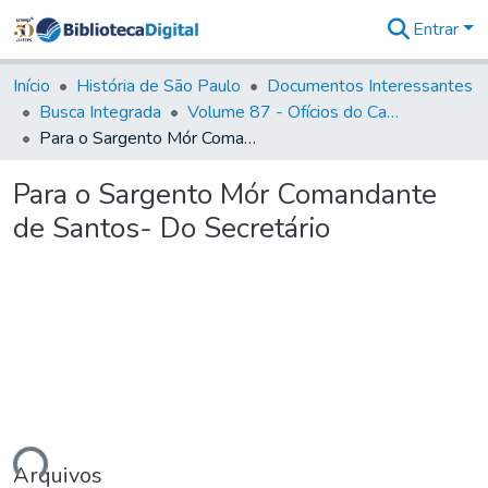
Entrar
Comunidades
&
Início
História de São Paulo
Documentos Interessantes
Coleções
Busca Integrada
Volume 87 - Ofícios do Capitão General Antonio Manoel de Melo Castro e Mendonça (1797- 1801)
Tudo na
Para o Sargento Mór Comandante de Santos- Do Secretário
Biblioteca
Digital
Para o Sargento Mór Comandante
Estatísticas
de Santos- Do Secretário
Arquivos