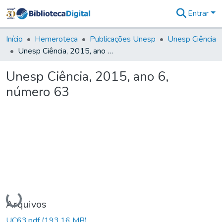
Entrar
Comunidades
&
Início
Hemeroteca
Publicações Unesp
Unesp Ciência
Coleções
Unesp Ciência, 2015, ano 6, número 63
Tudo na
Biblioteca
Unesp Ciência, 2015, ano 6,
Digital
número 63
Estatísticas
Carregando...
Arquivos
UC63.pdf
(193,16 MB)