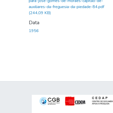
para-jose-gomes-de-moraes-capitao-de-
auxiliares-da-freguesia-da-piedade-84.pdf
(244,09 KB)
Data
1956