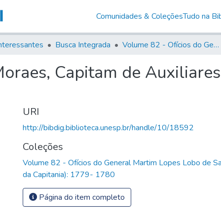
Comunidades & Coleções
Tudo na Bib
nteressantes
Busca Integrada
Volume 82 - Ofícios do General Martim Lopes Lobo de Saldanha (Governador da Capitania): 1779- 1780
oraes, Capitam de Auxiliares
URI
http://bibdig.biblioteca.unesp.br/handle/10/18592
Coleções
Volume 82 - Ofícios do General Martim Lopes Lobo de S
da Capitania): 1779- 1780
Página do item completo