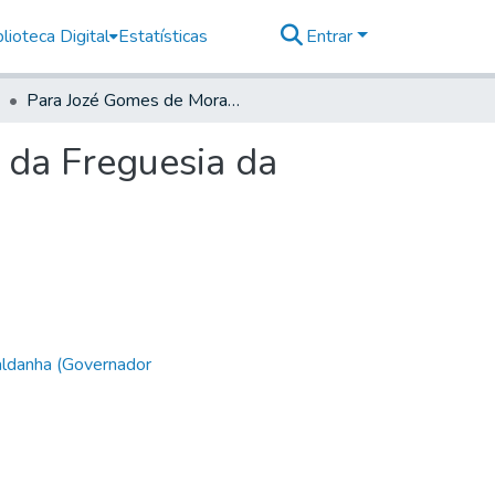
lioteca Digital
Estatísticas
Entrar
Para Jozé Gomes de Moraes, Capitam de Auxiliares da Freguesia da Piedade.
 da Freguesia da
aldanha (Governador