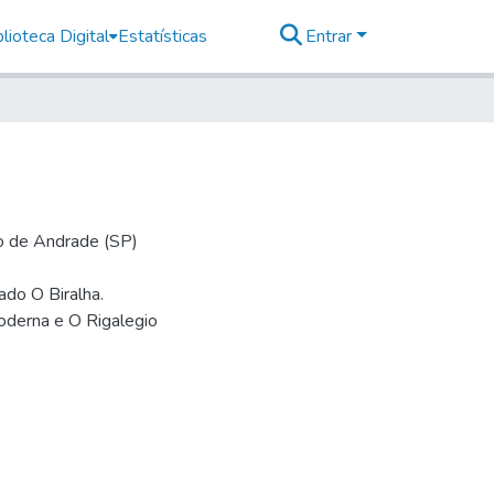
lioteca Digital
Estatísticas
Entrar
io de Andrade (SP)
mado O Biralha.
oderna e O Rigalegio