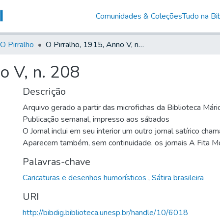
Comunidades & Coleções
Tudo na Bib
O Pirralho
O Pirralho, 1915, Anno V, n. 208
o V, n. 208
Descrição
Arquivo gerado a partir das microfichas da Biblioteca Már
Publicação semanal, impresso aos sábados
O Jornal inclui em seu interior um outro jornal satírico cha
Aparecem também, sem continuidade, os jornais A Fita M
Palavras-chave
Caricaturas e desenhos humorísticos
,
Sátira brasileira
URI
http://bibdig.biblioteca.unesp.br/handle/10/6018